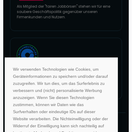
Als Mitglied der "fairen Jobbörsen" stehen wir für eine
saubere Geschäftspolitik gegenüber unseren
Firmenkunden und Nutzern.
Zur Website von faire Jobbörsen
Wir verwenden Technologien wie Cookies, um
Im Rahmen unseres Engagements in der Allianz für
Geräteinformationen zu speichern und/oder darauf
Klima und Entwicklung gleichen wir unsere CO2-
zuzugreifen. Wir tun dies, um das Surferlebnis zu
Emissionen durch weltweite Projekte aus.
verbessern und (nicht) personalisierte Werbung
Zur Website von Climate Extender: Klimaneutrales Unternehmen
anzuzeigen. Wenn Sie diesen Technologien
zustimmen, können wir Daten wie das
Surfverhalten oder eindeutige IDs auf dieser
Website verarbeiten. Die Nichteinwilligung oder der
©1996-2026 Deutsche Hochschulwerbung und -
Widerruf der Einwilligung kann sich nachteilig auf
vertriebs GmbH. Alle Rechte vorbehalten.