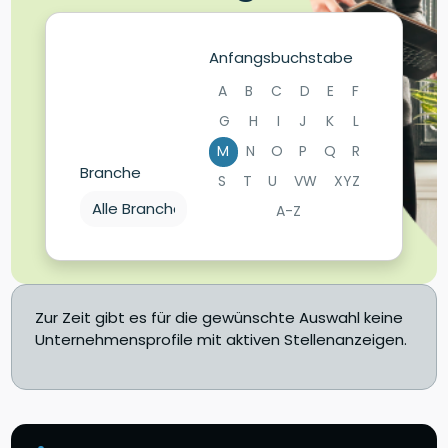
Anfangsbuchstabe
A
B
C
D
E
F
G
H
I
J
K
L
M
N
O
P
Q
R
Branche
S
T
U
VW
XYZ
A-Z
Zur Zeit gibt es für die gewünschte Auswahl keine
Unternehmensprofile mit aktiven Stellenanzeigen.