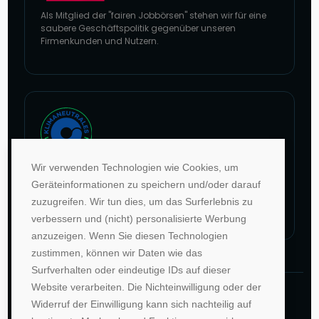
Als Mitglied der "fairen Jobbörsen" stehen wir für eine
saubere Geschäftspolitik gegenüber unseren
Firmenkunden und Nutzern.
Zur Website von faire Jobbörsen
Wir verwenden Technologien wie Cookies, um
Im Rahmen unseres Engagements in der Allianz für
Geräteinformationen zu speichern und/oder darauf
Klima und Entwicklung gleichen wir unsere CO2-
zuzugreifen. Wir tun dies, um das Surferlebnis zu
Emissionen durch weltweite Projekte aus.
verbessern und (nicht) personalisierte Werbung
Zur Website von Climate Extender: Klimaneutrales Unternehmen
anzuzeigen. Wenn Sie diesen Technologien
zustimmen, können wir Daten wie das
Surfverhalten oder eindeutige IDs auf dieser
Website verarbeiten. Die Nichteinwilligung oder der
©1996-2026 Deutsche Hochschulwerbung und -
Widerruf der Einwilligung kann sich nachteilig auf
vertriebs GmbH. Alle Rechte vorbehalten.