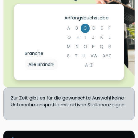
Anfangsbuchstabe
A
B
C
D
E
F
G
H
I
J
K
L
M
N
O
P
Q
R
Branche
S
T
U
VW
XYZ
A-Z
Zur Zeit gibt es für die gewünschte Auswahl keine
Unternehmensprofile mit aktiven Stellenanzeigen.